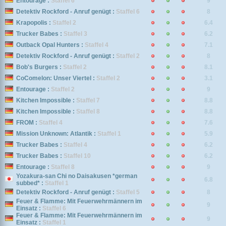
Entourage :
Staffel 6
9
Detektiv Rockford - Anruf genügt :
Staffel 6
8
Krapopolis :
Staffel 2
6.4
Trucker Babes :
Staffel 3
6.2
Outback Opal Hunters :
Staffel 4
7.1
Detektiv Rockford - Anruf genügt :
Staffel 2
8
Bob's Burgers :
Staffel 2
8.1
CoComelon: Unser Viertel :
Staffel 2
3.1
Entourage :
Staffel 2
9
Kitchen Impossible :
Staffel 7
8.8
Kitchen Impossible :
Staffel 8
8.8
FROM :
Staffel 4
7.6
Mission Unknown: Atlantik :
Staffel 1
5.9
Trucker Babes :
Staffel 4
6.2
Trucker Babes :
Staffel 10
6.2
Entourage :
Staffel 8
9
Yozakura-san Chi no Daisakusen *german
6.8
subbed* :
Staffel 1
Detektiv Rockford - Anruf genügt :
Staffel 5
8
Feuer & Flamme: Mit Feuerwehrmännern im
9
Einsatz :
Staffel 6
Feuer & Flamme: Mit Feuerwehrmännern im
9
Einsatz :
Staffel 1