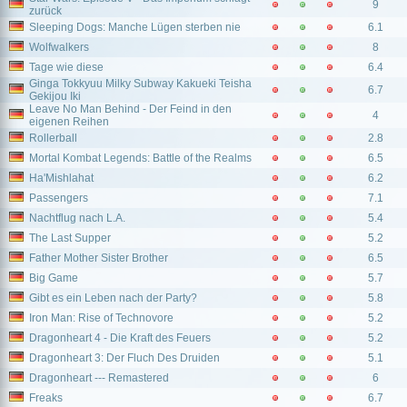
9
zurück
Sleeping Dogs: Manche Lügen sterben nie
6.1
Wolfwalkers
8
Tage wie diese
6.4
Ginga Tokkyuu Milky Subway Kakueki Teisha
6.7
Gekijou Iki
Leave No Man Behind - Der Feind in den
4
eigenen Reihen
Rollerball
2.8
Mortal Kombat Legends: Battle of the Realms
6.5
Ha'Mishlahat
6.2
Passengers
7.1
Nachtflug nach L.A.
5.4
The Last Supper
5.2
Father Mother Sister Brother
6.5
Big Game
5.7
Gibt es ein Leben nach der Party?
5.8
Iron Man: Rise of Technovore
5.2
Dragonheart 4 - Die Kraft des Feuers
5.2
Dragonheart 3: Der Fluch Des Druiden
5.1
Dragonheart --- Remastered
6
Freaks
6.7