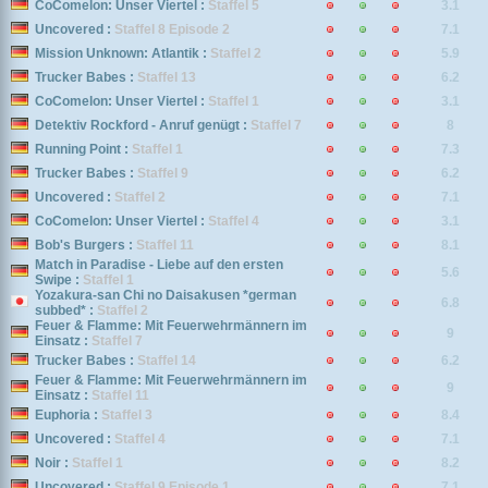
CoComelon: Unser Viertel :
Staffel 5
3.1
Uncovered :
Staffel 8 Episode 2
7.1
Mission Unknown: Atlantik :
Staffel 2
5.9
Trucker Babes :
Staffel 13
6.2
CoComelon: Unser Viertel :
Staffel 1
3.1
Detektiv Rockford - Anruf genügt :
Staffel 7
8
Running Point :
Staffel 1
7.3
Trucker Babes :
Staffel 9
6.2
Uncovered :
Staffel 2
7.1
CoComelon: Unser Viertel :
Staffel 4
3.1
Bob's Burgers :
Staffel 11
8.1
Match in Paradise - Liebe auf den ersten
5.6
Swipe :
Staffel 1
Yozakura-san Chi no Daisakusen *german
6.8
subbed* :
Staffel 2
Feuer & Flamme: Mit Feuerwehrmännern im
9
Einsatz :
Staffel 7
Trucker Babes :
Staffel 14
6.2
Feuer & Flamme: Mit Feuerwehrmännern im
9
Einsatz :
Staffel 11
Euphoria :
Staffel 3
8.4
Uncovered :
Staffel 4
7.1
Noir :
Staffel 1
8.2
Uncovered :
Staffel 9 Episode 1
7.1