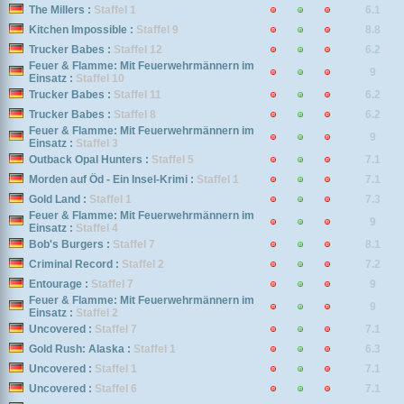
The Millers :
Staffel 1
6.1
Kitchen Impossible :
Staffel 9
8.8
Trucker Babes :
Staffel 12
6.2
Feuer & Flamme: Mit Feuerwehrmännern im
9
Einsatz :
Staffel 10
Trucker Babes :
Staffel 11
6.2
Trucker Babes :
Staffel 8
6.2
Feuer & Flamme: Mit Feuerwehrmännern im
9
Einsatz :
Staffel 3
Outback Opal Hunters :
Staffel 5
7.1
Morden auf Öd - Ein Insel-Krimi :
Staffel 1
7.1
Gold Land :
Staffel 1
7.3
Feuer & Flamme: Mit Feuerwehrmännern im
9
Einsatz :
Staffel 4
Bob's Burgers :
Staffel 7
8.1
Criminal Record :
Staffel 2
7.2
Entourage :
Staffel 7
9
Feuer & Flamme: Mit Feuerwehrmännern im
9
Einsatz :
Staffel 2
Uncovered :
Staffel 7
7.1
Gold Rush: Alaska :
Staffel 1
6.3
Uncovered :
Staffel 1
7.1
Uncovered :
Staffel 6
7.1