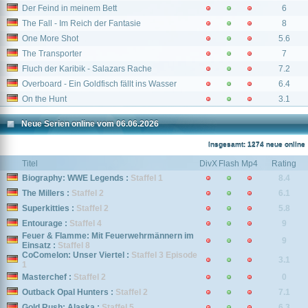
Der Feind in meinem Bett
6
The Fall - Im Reich der Fantasie
8
One More Shot
5.6
The Transporter
7
Fluch der Karibik - Salazars Rache
7.2
Overboard - Ein Goldfisch fällt ins Wasser
6.4
On the Hunt
3.1
Neue Serien online vom 06.06.2026
Insgesamt: 1274 neue online
Titel
DivX
Flash
Mp4
Rating
Biography: WWE Legends :
Staffel 1
8.4
The Millers :
Staffel 2
6.1
Superkitties :
Staffel 2
5.8
Entourage :
Staffel 4
9
Feuer & Flamme: Mit Feuerwehrmännern im
9
Einsatz :
Staffel 8
CoComelon: Unser Viertel :
Staffel 3 Episode
3.1
1
Masterchef :
Staffel 2
0
Outback Opal Hunters :
Staffel 2
7.1
Gold Rush: Alaska :
Staffel 5
6.3