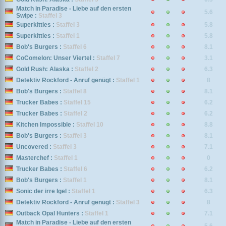
Match in Paradise - Liebe auf den ersten
5.6
Swipe :
Staffel 3
Superkitties :
Staffel 3
5.8
Superkitties :
Staffel 1
5.8
Bob's Burgers :
Staffel 6
8.1
CoComelon: Unser Viertel :
Staffel 7
3.1
Gold Rush: Alaska :
Staffel 2
6.3
Detektiv Rockford - Anruf genügt :
Staffel 1
8
Bob's Burgers :
Staffel 8
8.1
Trucker Babes :
Staffel 15
6.2
Trucker Babes :
Staffel 2
6.2
Kitchen Impossible :
Staffel 10
8.8
Bob's Burgers :
Staffel 3
8.1
Uncovered :
Staffel 3
7.1
Masterchef :
Staffel 1
0
Trucker Babes :
Staffel 6
6.2
Bob's Burgers :
Staffel 1
8.1
Sonic der irre Igel :
Staffel 1
6.3
Detektiv Rockford - Anruf genügt :
Staffel 3
8
Outback Opal Hunters :
Staffel 1
7.1
Match in Paradise - Liebe auf den ersten