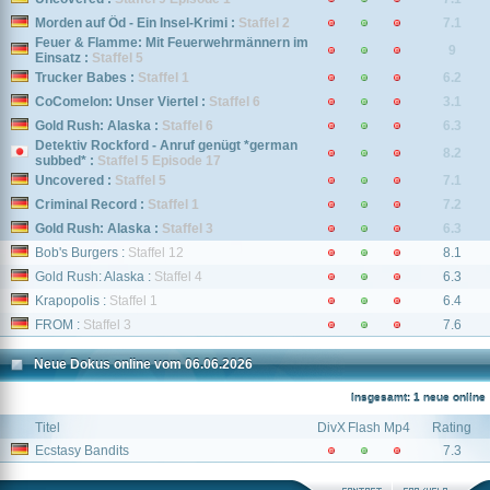
Morden auf Öd - Ein Insel-Krimi :
Staffel 2
7.1
Feuer & Flamme: Mit Feuerwehrmännern im
9
Einsatz :
Staffel 5
Trucker Babes :
Staffel 1
6.2
CoComelon: Unser Viertel :
Staffel 6
3.1
Gold Rush: Alaska :
Staffel 6
6.3
Detektiv Rockford - Anruf genügt *german
8.2
subbed* :
Staffel 5 Episode 17
Uncovered :
Staffel 5
7.1
Criminal Record :
Staffel 1
7.2
Gold Rush: Alaska :
Staffel 3
6.3
Bob's Burgers :
Staffel 12
8.1
Gold Rush: Alaska :
Staffel 4
6.3
Krapopolis :
Staffel 1
6.4
FROM :
Staffel 3
7.6
Neue Dokus online vom 06.06.2026
Insgesamt: 1 neue online
Titel
DivX
Flash
Mp4
Rating
Ecstasy Bandits
7.3