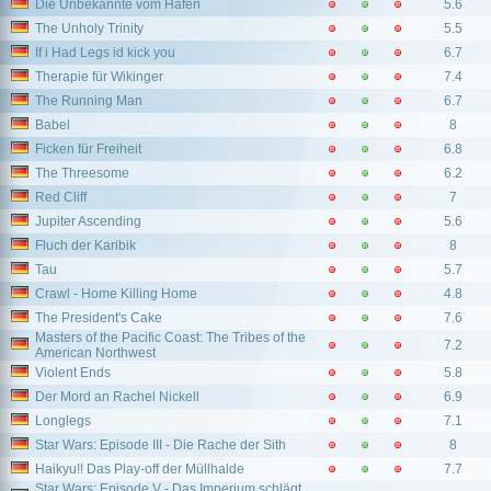
Die Unbekannte vom Hafen
5.6
The Unholy Trinity
5.5
If i Had Legs id kick you
6.7
Therapie für Wikinger
7.4
The Running Man
6.7
Babel
8
Ficken für Freiheit
6.8
The Threesome
6.2
Red Cliff
7
Jupiter Ascending
5.6
Fluch der Karibik
8
Tau
5.7
Crawl - Home Killing Home
4.8
The President's Cake
7.6
Masters of the Pacific Coast: The Tribes of the
7.2
American Northwest
Violent Ends
5.8
Der Mord an Rachel Nickell
6.9
Longlegs
7.1
Star Wars: Episode III - Die Rache der Sith
8
Haikyu!! Das Play-off der Müllhalde
7.7
Star Wars: Episode V - Das Imperium schlägt