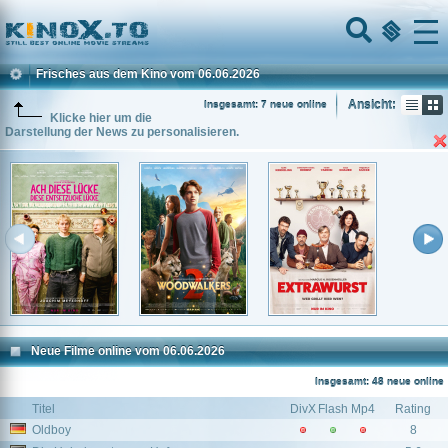
Home
Menu
Frisches aus dem Kino vom 06.06.2026
Ansicht:
Insgesamt: 7 neue online
Klicke hier um die
Darstellung der News zu personalisieren.
Neue Filme online vom 06.06.2026
Insgesamt: 48 neue online
Titel
DivX
Flash
Mp4
Rating
Oldboy
8