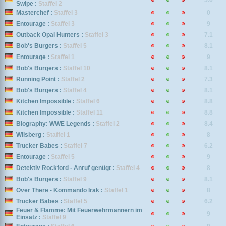
5.6
Swipe :
Staffel 2
Masterchef :
Staffel 3
0
Entourage :
Staffel 3
9
Outback Opal Hunters :
Staffel 3
7.1
Bob's Burgers :
Staffel 5
8.1
Entourage :
Staffel 1
9
Bob's Burgers :
Staffel 10
8.1
Running Point :
Staffel 2
7.3
Bob's Burgers :
Staffel 4
8.1
Kitchen Impossible :
Staffel 6
8.8
Kitchen Impossible :
Staffel 11
8.8
Biography: WWE Legends :
Staffel 2
8.4
Wilsberg :
Staffel 1
8
Trucker Babes :
Staffel 7
6.2
Entourage :
Staffel 5
9
Detektiv Rockford - Anruf genügt :
Staffel 4
8
Bob's Burgers :
Staffel 9
8.1
Over There - Kommando Irak :
Staffel 1
8
Trucker Babes :
Staffel 5
6.2
Feuer & Flamme: Mit Feuerwehrmännern im
9
Einsatz :
Staffel 9