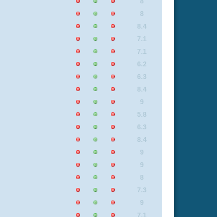
6.3
8.1
7.1
6.3
8.8
9
6.3
9
6.2
6.2
8.8
8.1
7.1
7.4
7.1
7.4
9
5.9
6.8
8.1