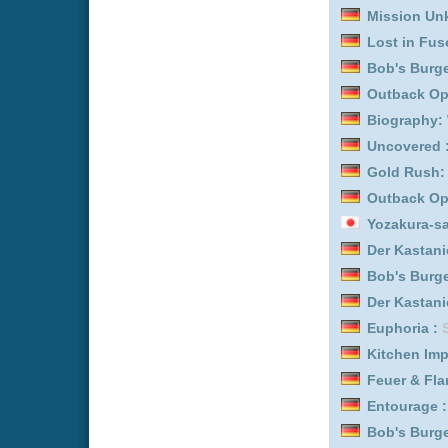
Maloney :
Staffel 1
Feuer & Flamme: Mit Feu
Superkitties :
Staffel 1
Over There - Kommando 
Bob's Burgers :
Staffel 1
Kitchen Impossible :
Staf
Bless This Mess :
Staffel
The Prisoner - Der Gefa
Detektiv Rockford - Anru
Grünes Ei mit Speck :
Sta
Feuer & Flamme: Mit Feu
Superkitties :
Staffel 3
Kitchen Impossible :
Staf
Trucker Babes :
Staffel 1
Trucker Babes :
Staffel 1
Detektiv Rockford - Anru
Bob's Burgers :
Staffel 2
Detektiv Rockford - Anru
Bob's Burgers :
Staffel 1
Uncovered :
Staffel 1
Outback Opal Hunters :