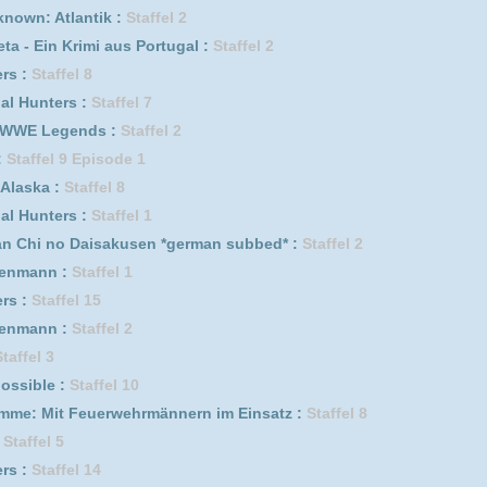
erwehrmännern im Einsatz :
Staffel 10
Irak :
Staffel 1
0
fel 11
 1
ngene :
Staffel 1
f genügt :
Staffel 5
ffel 2
erwehrmännern im Einsatz :
Staffel 6
fel 7
0
1
f genügt :
Staffel 7
f genügt :
Staffel 3
2
Staffel 8