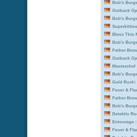
Detektiv Rockford - Anru
Entourage :
Staffel 4
Feuer & Flamme: Mit Feu
Detektiv Rockford - Anru
Detektiv Rockford - Anru
Biography: WWE Legend
Uncovered :
Staffel 2
Outback Opal Hunters :
Trucker Babes :
Staffel 1
Gold Rush: Alaska :
Staf
Biography: WWE Legend
Entourage :
Staffel 7
Die Drei von der Müllabf
Gold Rush: Alaska :
Staf
Biography: WWE Legend
Entourage :
Staffel 3
Feuer & Flamme: Mit Feu
Detektiv Rockford - Anru
Gold Land :
Staffel 1
Feuer & Flamme: Mit Feu
Outback Opal Hunters :