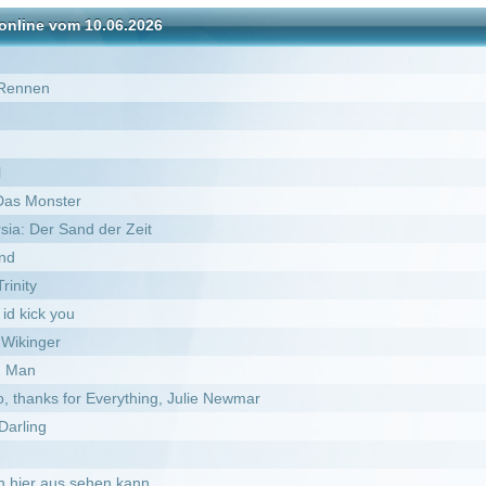
der Zeit
verything, Julie Newmar
en kann
r an die Spitze
es
n