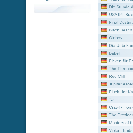
Babel
Ficken für Freiheit
The Threesome
Red Cliff
Jupiter Ascending
Fluch der Karibik
Tau
Crawl - Home Killing Home
The President's Cake
Masters of the Pacific Coa
Violent Ends
Der Mord an Rachel Nickel
Longlegs
Star Wars: Episode III - Di
Haikyu!! Das Play-off der 
Star Wars: Episode V - Da
Sleeping Dogs: Manche Lü
Wolfwalkers
Tage wie diese
Ginga Tokkyuu Milky Subwa
Leave No Man Behind - De