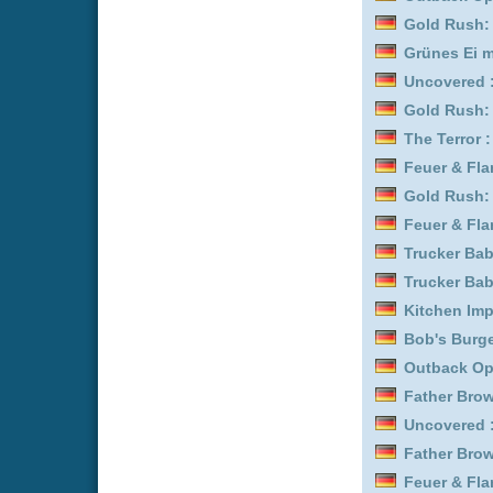
Outback Opal Hunters :
Biography: WWE Legend
Uncovered :
Staffel 9 Ep
Gold Rush: Alaska :
Staf
Outback Opal Hunters :
Yozakura-san Chi no Da
Der Kastanienmann :
Sta
Bob's Burgers :
Staffel 1
Der Kastanienmann :
Sta
Euphoria :
Staffel 3
Kitchen Impossible :
Staf
Feuer & Flamme: Mit Feu
Entourage :
Staffel 5
Bob's Burgers :
Staffel 1
Entourage :
Staffel 8
Trucker Babes :
Staffel 6
Entourage :
Staffel 6
Bob's Burgers :
Staffel 1
The Terror :
Staffel 3
Trucker Babes :
Staffel 7
Mission Unknown: Atlant