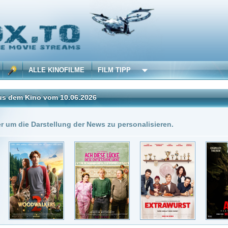
 KINOFILME
FILM TIPP
vom 10.06.2026
Insgesamt: 6 neue onli
stellung der News zu personalisieren.
0.06.2026
DivX