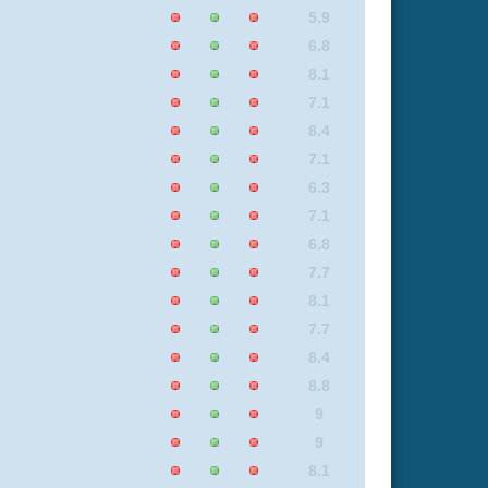
6.5
9
5.8
8
8.1
8.8
6.7
5.9
8
8.1
9
5.8
8.8
6.2
6.2
8
8.1
8
8.1
7.1
7.1