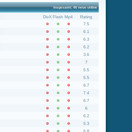
6.1
6.3
6.2
3.6
7
5.5
5.5
6.7
7.4
6.7
6
6.2
5.3
6.8
6
6.9
6.7
5.5
8
5.6