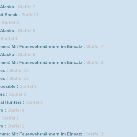
Staffel 7
s :
Staffel 2
isode 1
fel 8
Staffel 1
isakusen *german subbed* :
Staffel 2
ffel 1
5
ffel 2
fel 10
erwehrmännern im Einsatz :
Staffel 8
4
ik :
Staffel 1