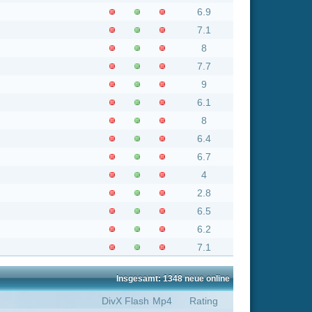
2.8
6.5
6.2
7.1
nsgesamt: 1348 neue online
Flash
Mp4
Rating
8.1
7.1
8.1
5.8
6.7
8.1
7.4
7.1
0
8.1
6.3
9
7.4
8.1