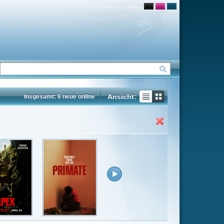
Ansicht:
ne
Insgesamt: 46 neue online
Flash
Mp4
Rating
7.5