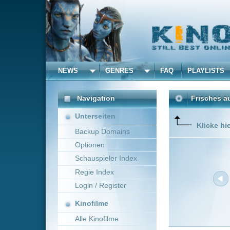
NEWS
GENRES
FAQ
PLAYLISTS
ALLE
Navigation
Frisches aus dem Kino 
Unterseiten
Klicke hier um die Dar
Backup Domains
Optionen
Schauspieler Index
Regie Index
Login / Register
Kinofilme
Alle Kinofilme
Filme
Neue Filme online vom 1
Alle Filme
Titel
Beliebte
Sein letztes Rennen