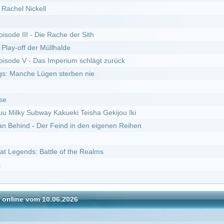
ttle of the Realms
10.06.2026
I
DivX
Staffel 5
 2
Staffel 2
fel 6
erwehrmännern im Einsatz :
Staffel 9