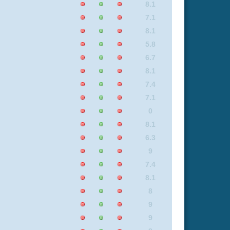
8
9
9
8
8
8.4
7.1
7.1
6.2
6.3
8.4
9
5.8
6.3
8.4
9
9
8
7.3
9
7.1