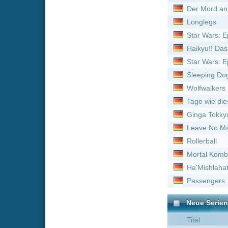
Rollerball
Mortal Kombat Legends: Ba
Ha'Mishlahat
Passengers
Neue Serien online vom 
Titel
Bob's Burgers :
Staffel 4
Outback Opal Hunters :
Bob's Burgers :
Staffel 9
Superkitties :
Staffel 2
Bless This Mess :
Staffel
Bob's Burgers :
Staffel 6
Father Brown :
Staffel 1
Outback Opal Hunters :
Masterchef :
Staffel 3
Bob's Burgers :
Staffel 5
Gold Rush: Alaska :
Staf
Feuer & Flamme: Mit Feu
Father Brown :
Staffel 3
Bob's Burgers :
Staffel 7