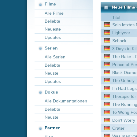
Neueste
Lightyear
Updates
Schock
Serien
3 Days to Kill
The Rake - Das Monster
Alle Serien
Prince of Persia: Der Sand 
Beliebte
Black Diamond
Neuste
The Unholy Trinity
Updates
If i Had Legs id kick you
Dokus
Therapie für Wikinger
Alle Dokumentationen
The Running Man
Beliebte
To Wong Foo, thanks for E
Neuste
Don't Worry Darling
Partner
Crater
Was man von hier aus seh
Kion
Die Stunde des Jägers
USA 94: Brasiliens Rückkeh
Final Destination: Bloodlin
Black Beach
Oldboy
Die Unbekannte vom Hafe