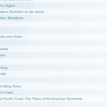
st: The Tribes of the American Northwest
l
e Rache der Sith
Müllhalde
s Imperium schlägt zurück
gen sterben nie
y Kakueki Teisha Gekijou Iki
r Feind in den eigenen Reihen