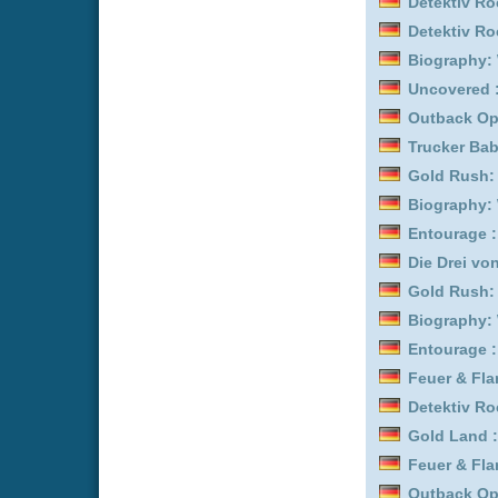
Gold Rush: Alaska :
Staf
Grünes Ei mit Speck :
Sta
Uncovered :
Staffel 3
Gold Rush: Alaska :
Staf
The Terror :
Staffel 1
Feuer & Flamme: Mit Feu
Gold Rush: Alaska :
Staf
Feuer & Flamme: Mit Feu
Trucker Babes :
Staffel 1
Trucker Babes :
Staffel 1
Kitchen Impossible :
Staf
Bob's Burgers :
Staffel 3
Outback Opal Hunters :
Father Brown :
Staffel 4
Uncovered :
Staffel 7
Father Brown :
Staffel 2
Feuer & Flamme: Mit Feu
Mission Unknown: Atlant
Lost in Fuseta - Ein Krim
Bob's Burgers :
Staffel 8