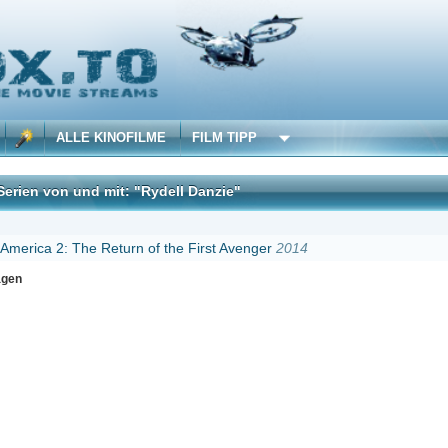
 KINOFILME
FILM TIPP
d mit: "Rydell Danzie"
DivX
e Return of the First Avenger
2014
Erster
Zurück