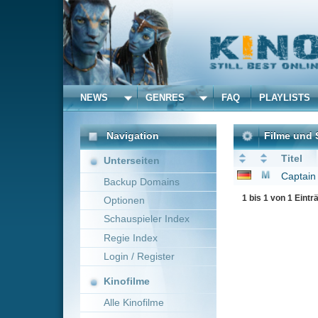
NEWS
GENRES
FAQ
PLAYLISTS
ALLE
Navigation
Filme und Serien von un
Titel
Unterseiten
Captain America 2: Th
Backup Domains
1 bis 1 von 1 Einträgen
Optionen
Schauspieler Index
Regie Index
Login / Register
Kinofilme
Alle Kinofilme
Filme
Alle Filme
Beliebte