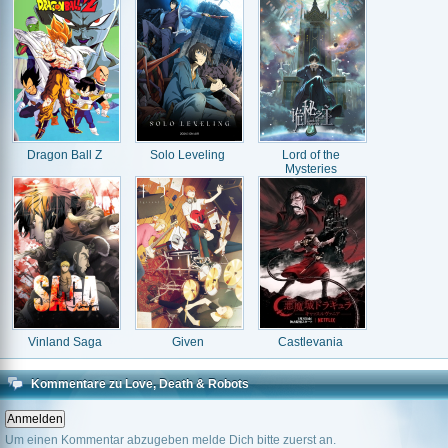
Dragon Ball Z
Solo Leveling
Lord of the
Mysteries
Vinland Saga
Given
Castlevania
Kommentare zu Love, Death & Robots
Um einen Kommentar abzugeben melde Dich bitte zuerst an.