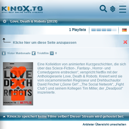
Home
Menu
Love, Death & Robots
(2019)
1 Playlists
Klicke hier um diese Seite anzupassen
Víctor Maldonado
Trickfilm
0
Eine Kollektion von animierten Kurzgeschichten, die sich
über das Sciece-Fiction-, Fantasy-, Horror- und
Comedygenre erstrecken“, verspricht Netflix mit der
Anthologieserie Love, Death & Robots. Kreiert wird sie
vom oscarnominierten Regisseur und Drehbuchautor
David Fincher („Gone Girl“, „The Social Network“, „Fight
Club“) und seinem Kollegen Tim Miller, der „Deadpool“
inszenierte.
Kinox.to speichert
keine
Filme selber! Dieser Stream wird gehostet bei:
Voe.SX
Anbieter Übersicht umschalten