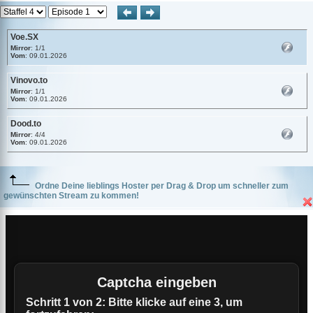
Voe.SX
Mirror
: 1/1
Vom
: 09.01.2026
Vinovo.to
Mirror
: 1/1
Vom
: 09.01.2026
Dood.to
Mirror
: 4/4
Vom
: 09.01.2026
Ordne Deine lieblings Hoster per Drag & Drop um schneller zum
gewünschten Stream zu kommen!