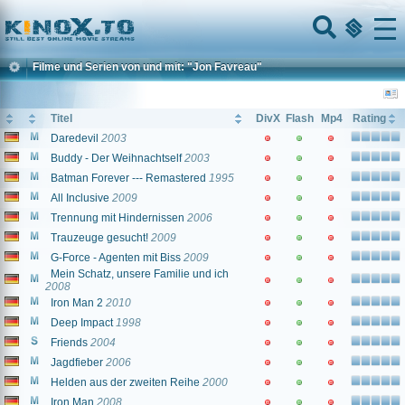
Home
Menu
Filme und Serien von und mit: "Jon Favreau"
Titel
DivX
Flash
Mp4
Rating
Daredevil
2003
Buddy - Der Weihnachtself
2003
Batman Forever --- Remastered
1995
All Inclusive
2009
Trennung mit Hindernissen
2006
Trauzeuge gesucht!
2009
G-Force - Agenten mit Biss
2009
Mein Schatz, unsere Familie und ich
2008
Iron Man 2
2010
Deep Impact
1998
Friends
2004
Jagdfieber
2006
Helden aus der zweiten Reihe
2000
Iron Man
2008