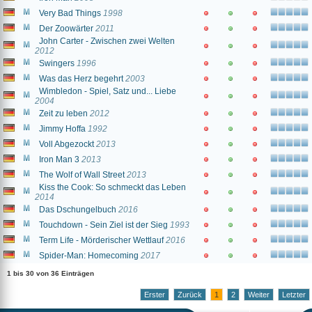
Very Bad Things
1998
Der Zoowärter
2011
John Carter - Zwischen zwei Welten
2012
Swingers
1996
Was das Herz begehrt
2003
Wimbledon - Spiel, Satz und... Liebe
2004
Zeit zu leben
2012
Jimmy Hoffa
1992
Voll Abgezockt
2013
Iron Man 3
2013
The Wolf of Wall Street
2013
Kiss the Cook: So schmeckt das Leben
2014
Das Dschungelbuch
2016
Touchdown - Sein Ziel ist der Sieg
1993
Term Life - Mörderischer Wettlauf
2016
Spider-Man: Homecoming
2017
1 bis 30 von 36 Einträgen
Erster
Zurück
1
2
Weiter
Letzter