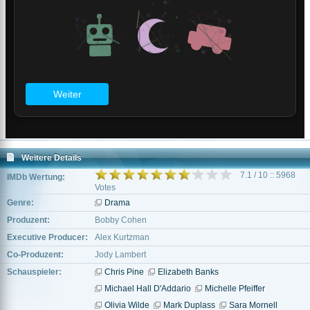
Weitere Details
7.1 / 10 :: 5968
IMDb Wertung:
Votes
Genre:
Drama
Produzent:
Bobby Cohen
Executive Producer:
Alex Kurtzman
Co-Produzent:
Jody Lambert
Schauspieler:
Chris Pine
Elizabeth Banks
Michael Hall D'Addario
Michelle Pfeiffer
Olivia Wilde
Mark Duplass
Sara Mornell