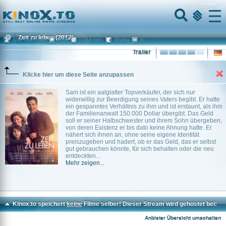
Home
Menu
Zeit zu leben
(2012)
Alex Kurtzman
USA
~ 114 min.
Drama
0
Trailer
Klicke hier um diese Seite anzupassen
Sam ist ein aalglatter Topverkäufer, der sich nur
widerwillig zur Beerdigung seines Vaters begibt. Er hatte
ein gespanntes Verhältnis zu ihm und ist erstaunt, als ihm
der Familienanwalt 150.000 Dollar übergibt. Das Geld
soll er seiner Halbschwester und ihrem Sohn übergeben,
von deren Existenz er bis dato keine Ahnung hatte. Er
nähert sich ihnen an, ohne seine eigene Identität
preiszugeben und hadert, ob er das Geld, das er selbst
gut gebrauchen könnte, für sich behalten oder die neu
entdeckten...
Mehr zeigen...
Kinox.to speichert
keine
Filme selber! Dieser Stream wird gehostet bei:
Voe.SX
Anbieter Übersicht umschalten