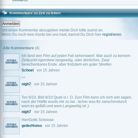
DeMarco
Kommentare zu Zeit zu leben
Um einen Kommentar abzugeben melde Dich bitte zuerst an.
Wenn Du noch kein Konto bei uns hast, kannst Du Dich hier
registrieren
.
Alle Kommentare
(4)
Ich fand den Film auf jeden Fall sehenswert. War auch zu keinem
Zeitpunkt irgendwie langweilig, oder ähnliches. Zwar
berechenbares Ende, aber trotzdem ein guter Streifen.
Schoel
vor 15 Jahren
^^
nigh7
vor 15 Jahren
Ton 6/10, Bild 8/10 Quali is i. O. Zum Film kann ich nich viel sagen,
nach der Hälfte wurds mir zu lwl.. sicher was für zwischendurch
wem es gefällt und wem Langweilig ist ;)
nigh7
vor 15 Jahren
HerrGotts Scheisse
geilerHomo
vor 15 Jahren