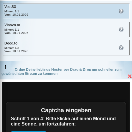
Voe.SX
Mirror
: 1/1
Vom
: 18.01.2026
Vinovo.to
Mirror
: 1/1
Vom
: 18.01.2026
Dood.to
Mirror
: 1/3
Vom
: 18.01.2026
Ordne Deine lieblings Hoster per Drag & Drop um schneller zum
gewünschten Stream zu kommen!