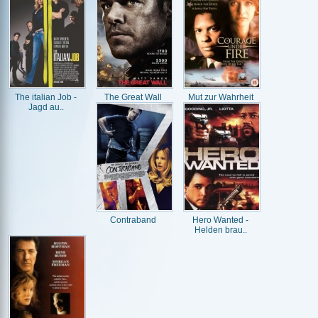
The italian Job -
The Great Wall
Mut zur Wahrheit
Jagd au..
Contraband
Hero Wanted -
Helden brau..