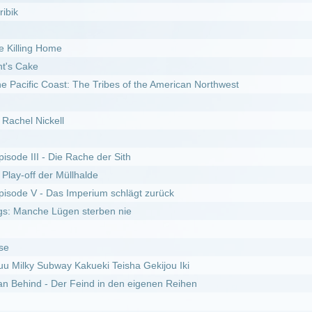
s Imperium schlägt zurück
gen sterben nie
y Kakueki Teisha Gekijou Iki
r Feind in den eigenen Reihen
ttle of the Realms
11.06.2026
I
DivX
erwehrmännern im Einsatz :
Staffel 1
f genügt :
Staffel 3
Staffel 3
fel 9
ffel 2
0
erwehrmännern im Einsatz :
Staffel 11
fel 6