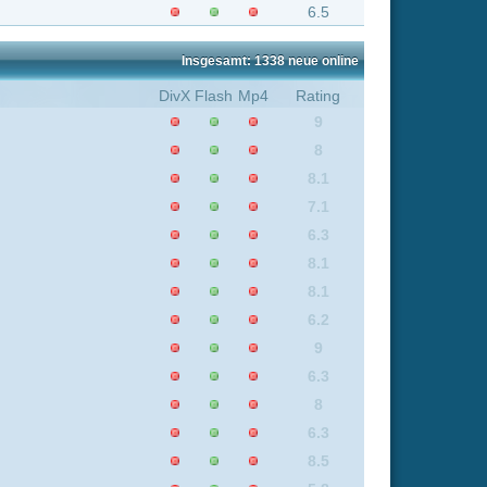
8
6.3
8.5
5.8
6.5
7.7
6.7
8
6.2
6.3
8.1
9
9
7.1
6.3
7.1
8.4
7.5
6.3
8
7.1