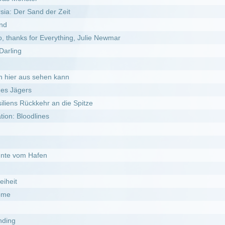
r an die Spitze
es
n
st: The Tribes of the American Northwest
l
e Rache der Sith
Müllhalde