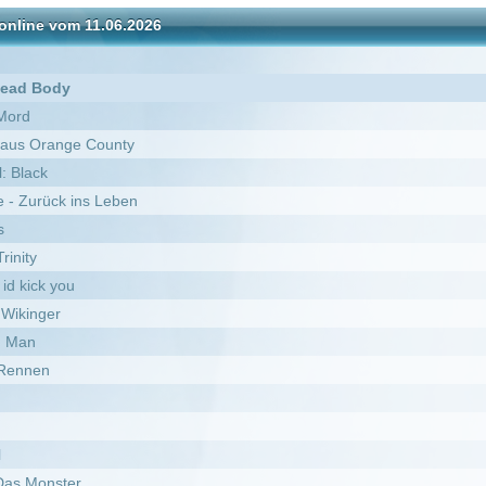
County
 Leben
der Zeit
verything, Julie Newmar
en kann