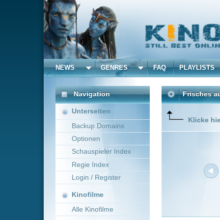
NEWS
GENRES
FAQ
PLAYLISTS
ALLE
Navigation
Frisches aus dem Kino 
Unterseiten
Klicke hier um die Dar
Backup Domains
Optionen
Schauspieler Index
Regie Index
Login / Register
Kinofilme
Alle Kinofilme
Filme
Neue Filme online vom 1
Alle Filme
Titel
Beliebte
Over Your Dead Body