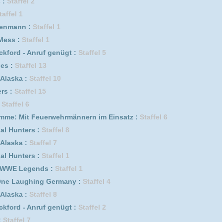
fel 11
5
ik :
Staffel 1
isode 1
 Germany :
Staffel 1
1
Staffel 5
erwehrmännern im Einsatz :
Staffel 3
isakusen *german subbed* :
Staffel 2 Episode 3
ffel 1
 Germany :
Staffel 3
Staffel 7