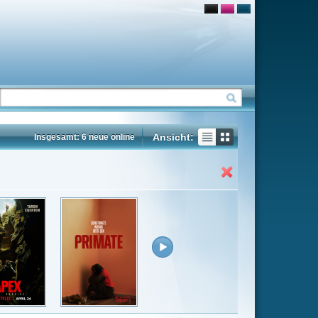
Ansicht:
ne
Insgesamt: 50 neue online
Flash
Mp4
Rating
6.4