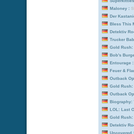
Father Brown :
Staffel 2
Bob's Burgers :
Staffel 5
Kitchen Impossible :
Staf
Trucker Babes :
Staffel 1
Father Brown :
Staffel 4
Entourage :
Staffel 8
Mission Unknown: Atlant
Uncovered :
Staffel 9 Ep
LOL: Last One Laughing
Father Brown :
Staffel 3
Trucker Babes :
Staffel 1
Outback Opal Hunters :
The Terror :
Staffel 2
Feuer & Flamme: Mit Feu
Father Brown :
Staffel 7
The Terror :
Staffel 1
Yozakura-san Chi no Da
Grünes Ei mit Speck :
Sta
LOL: Last One Laughing
Outback Opal Hunters :