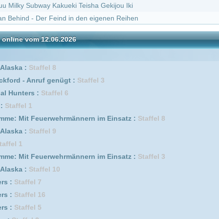
6
el 2
4
fel 2
 Germany :
Staffel 3
0
s :
Staffel 3
Staffel 2
ngene :
Staffel 1
Irak :
Staffel 1
el 3
erwehrmännern im Einsatz :
Staffel 10
 2
fel 7
fel 6