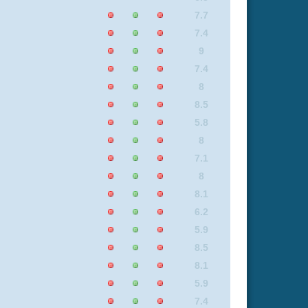
7.5
7.1
8.5
9
7.1
6.2
6.2
6.2
8.8
7.3
6.7
5.7
8
6.2
5.9
9
7.5
8.2
9
9
6.3