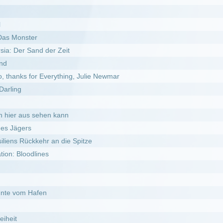
en kann
r an die Spitze
es
n
st: The Tribes of the American Northwest
l