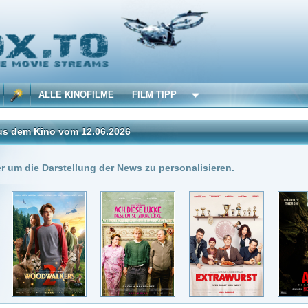
 KINOFILME
FILM TIPP
vom 12.06.2026
Insgesamt: 6 neue onli
stellung der News zu personalisieren.
2.06.2026
DivX