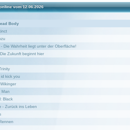
 liegt unter der Oberfläche!
ginnt hier
 Leben
der Zeit
verything, Julie Newmar