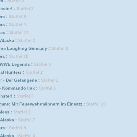
1
erwehrmännern im Einsatz :
Staffel 1
f genügt :
Staffel 5
uhr :
Staffel 1
f genügt :
Staffel 7
f genügt :
Staffel 6
5
ik :
Staffel 1
5
ik :
Staffel 2
2
Staffel 8
Staffel 7