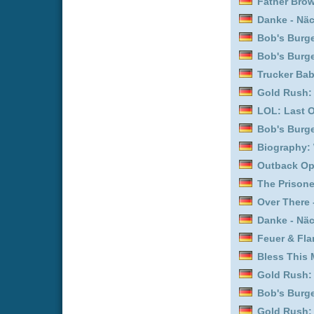
Ferry: Die Serie :
Staffel 
Father Brown :
Staffel 3
Feuer & Flamme: Mit Feu
Father Brown :
Staffel 7
Detektiv Rockford - Anru
Queer Eye :
Staffel 4
Die Drei von der Müllabf
Detektiv Rockford - Anru
Uncovered :
Staffel 2
Detektiv Rockford - Anru
Bob's Burgers :
Staffel 6
Trucker Babes :
Staffel 1
Mission Unknown: Atlant
Queer Eye :
Staffel 2
Bob's Burgers :
Staffel 1
Mission Unknown: Atlant
Father Brown :
Staffel 1
Bob's Burgers :
Staffel 1
Outback Opal Hunters :
Outback Opal Hunters :