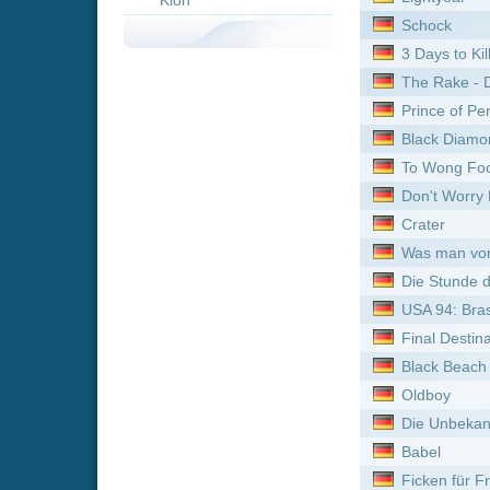
Don't Worry Darling
Crater
Was man von hier aus seh
Die Stunde des Jägers
USA 94: Brasiliens Rückkeh
Final Destination: Bloodlin
Black Beach
Oldboy
Die Unbekannte vom Hafe
Babel
Ficken für Freiheit
The Threesome
Red Cliff
Jupiter Ascending
Fluch der Karibik
Tau
Crawl - Home Killing Home
The President's Cake
Masters of the Pacific Coa
Violent Ends
Der Mord an Rachel Nickel