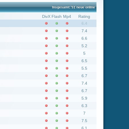
7.4
6.6
5.2
5
6.5
5.5
6.7
7.4
6.7
5.9
6.3
7
7.5
6.1
6.3
6.2
3.6
7
5.5
6