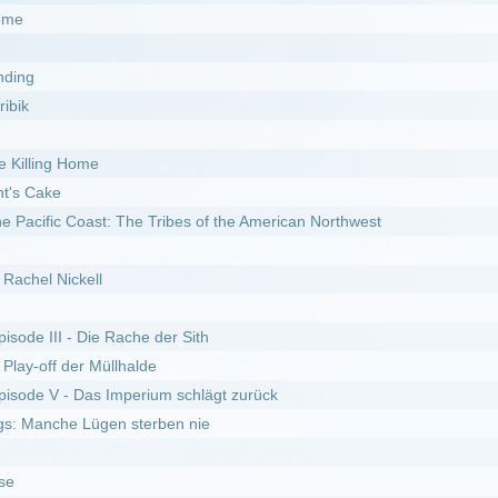
e Rache der Sith
Müllhalde
s Imperium schlägt zurück
gen sterben nie
y Kakueki Teisha Gekijou Iki
r Feind in den eigenen Reihen
12.06.2026
I
DivX
fel 8
f genügt :
Staffel 3
Staffel 6
erwehrmännern im Einsatz :
Staffel 8
fel 9
erwehrmännern im Einsatz :
Staffel 3
fel 10