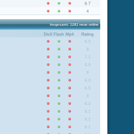
8.1
8.1
8.1
7.4
5.7
8.1
8.1
6.2
6.3
7.5
8.1
8.4
7.1
5.9
8
5.7
9
6.7
6.3
8.1
6.3