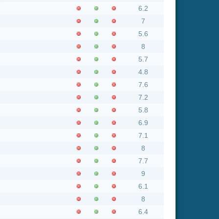
7.1
8
7.7
9
6.1
8
6.4
6.7
4
nsgesamt: 1281 neue online
Flash
Mp4
Rating
6.3
8
7.1
5.9
9
6.3
6.5
9
6.3