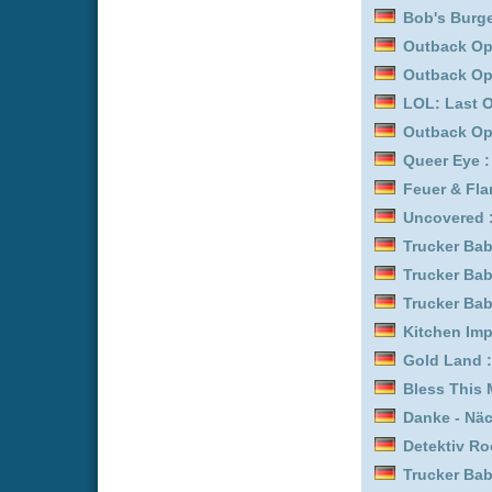
Kitchen Impossible :
Staf
Der Kastanienmann :
Sta
Father Brown :
Staffel 4
Outback Opal Hunters :
Gold Rush: Alaska :
Staf
Feuer & Flamme: Mit Feu
Biography: WWE Legend
Father Brown :
Staffel 9
LOL: Last One Laughing
Trucker Babes :
Staffel 1
LOL: Last One Laughing
Feuer & Flamme: Mit Feu
Kitchen Impossible :
Staf
The Terror :
Staffel 2
Biography: WWE Legend
Uncovered :
Staffel 5
The Terror :
Staffel 3
Queer Eye :
Staffel 3
Queer Eye :
Staffel 1
Uncovered :
Staffel 7
LOL: Last One Laughing