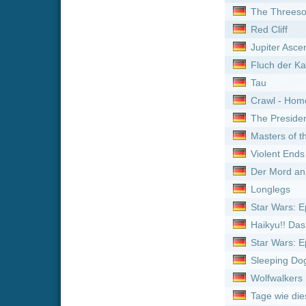
Longlegs
Star Wars: Episode III - Di
Haikyu!! Das Play-off der 
Star Wars: Episode V - Da
Sleeping Dogs: Manche Lü
Wolfwalkers
Tage wie diese
Ginga Tokkyuu Milky Subwa
Leave No Man Behind - De
Neue Serien online vom 
Titel
Gold Rush: Alaska :
Staf
Detektiv Rockford - Anru
Outback Opal Hunters :
Your Forma :
Staffel 1
Feuer & Flamme: Mit Feu
Gold Rush: Alaska :
Staf
Maloney :
Staffel 1
Feuer & Flamme: Mit Feu
Gold Rush: Alaska :
Staf