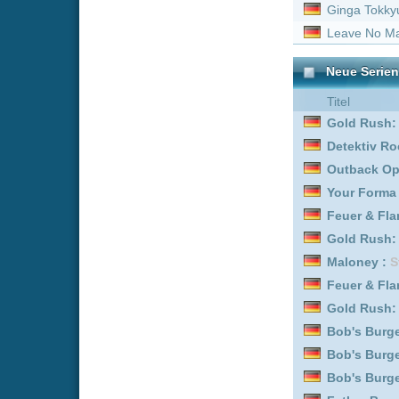
Bob's Burgers :
Staffel 7
Bob's Burgers :
Staffel 1
Bob's Burgers :
Staffel 5
Father Brown :
Staffel 2
Danke - Nächster! :
Staff
Bob's Burgers :
Staffel 8
Bob's Burgers :
Staffel 4
Trucker Babes :
Staffel 1
Gold Rush: Alaska :
Staf
LOL: Last One Laughing
Bob's Burgers :
Staffel 1
Biography: WWE Legend
Outback Opal Hunters :
The Prisoner - Der Gefa
Over There - Kommando 
Danke - Nächster! :
Staff
Feuer & Flamme: Mit Feu
Bless This Mess :
Staffel
Gold Rush: Alaska :
Staf
Bob's Burgers :
Staffel 9
Gold Rush: Alaska :
Staf