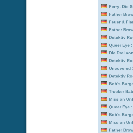
LOL: Last One Laughing
Outback Opal Hunters :
Queer Eye :
Staffel 5
Feuer & Flamme: Mit Feu
Uncovered :
Staffel 3
Trucker Babes :
Staffel 1
Trucker Babes :
Staffel 8
Trucker Babes :
Staffel 9
Kitchen Impossible :
Staf
Gold Land :
Staffel 1
Bless This Mess :
Staffel
Danke - Nächster! :
Staff
Detektiv Rockford - Anru
Trucker Babes :
Staffel 1
Your Forma *german sub
Feuer & Flamme: Mit Feu
LOL: Last One Laughing
Detektiv Rockford - Anr
Feuer & Flamme: Mit Feu
Feuer & Flamme: Mit Feu
Gold Rush: Alaska :
Staf