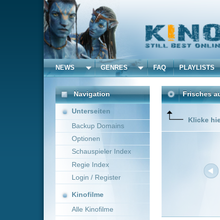
NEWS
GENRES
FAQ
PLAYLISTS
ALLE
Navigation
Frisches aus dem Kino 
Unterseiten
Klicke hier um die Dar
Backup Domains
Optionen
Schauspieler Index
Regie Index
Login / Register
Kinofilme
Alle Kinofilme
Filme
Neue Filme online vom 1
Alle Filme
Titel
Beliebte
Over Your Dead Body