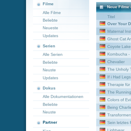
Neueste
Maternal Instinct
Updates
Ghost Cat Anzu
Serien
Coyote Lake - Die Wahrheit
Kombucha - Die Zukunft be
Alle Serien
Chevalier
Beliebte
The Unholy Trinity
Neuste
If i Had Legs id kick you
Updates
Therapie für Wikinger
Dokus
The Running Man
Alle Dokumentationen
Colors of Evil: Black
Beliebte
Being Charlie - Zurück ins
Neuste
Transformers
Partner
Sein letztes Rennen
Lightyear
Kion
Schock
3 Days to Kill
The Rake - Das Monster
Prince of Persia: Der Sand 
Black Diamond
To Wong Foo, thanks for E