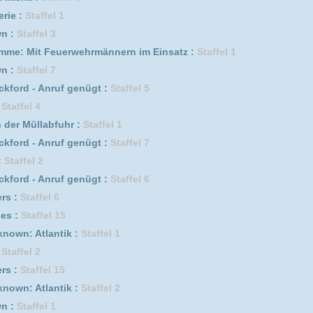
 Germany :
Staffel 2
Staffel 5
erwehrmännern im Einsatz :
Staffel 5
0
fel 9
 1
el 1
f genügt :
Staffel 4
1
bed* :
Staffel 1
erwehrmännern im Einsatz :
Staffel 9
 Germany :
Staffel 4
uf genügt *german subbed* :
Staffel 5 Episode 17
erwehrmännern im Einsatz :
Staffel 11
erwehrmännern im Einsatz :
Staffel 2
fel 1